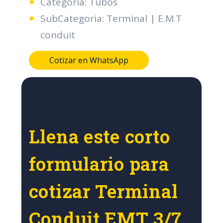
Categoria: Tubos
SubCategoria: Terminal | E.M.T
conduit
Cotizar en WhatsApp
Llena este corto
formulario para
cotizar Terminal
Conduit EMT 3/7