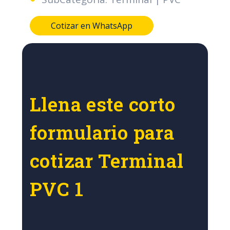
Cotizar en WhatsApp
Llena este corto
formulario para
cotizar Terminal
PVC 1