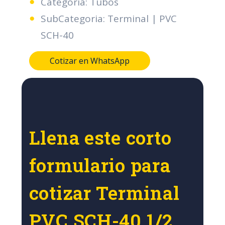
Categoria: Tubos
SubCategoria: Terminal | PVC
SCH-40
Cotizar en WhatsApp
Llena este corto
formulario para
cotizar Terminal
PVC SCH-40 1/2