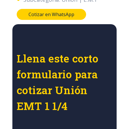
Cotizar en WhatsApp
Llena este corto
formulario para
cotizar Unión
EMT 1 1/4