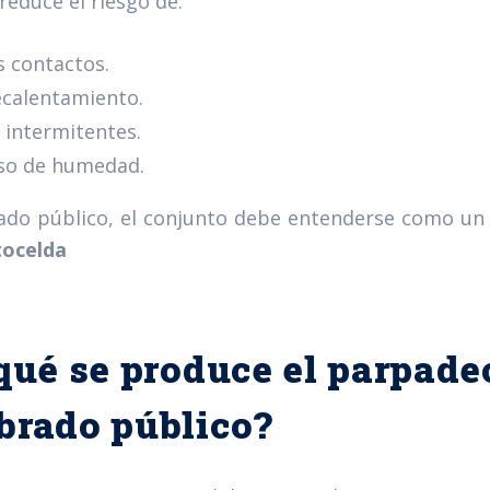
reduce el riesgo de:
s contactos.
calentamiento.
s intermitentes.
so de humedad.
do público, el conjunto debe entenderse como un 
tocelda
qué se produce el parpade
brado público?