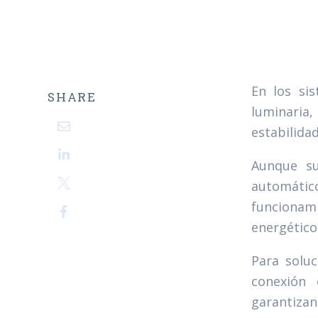
En los s
SHARE
luminaria
estabilidad
Aunque su
automátic
funcionami
energético
Para solu
conexión 
garantizan