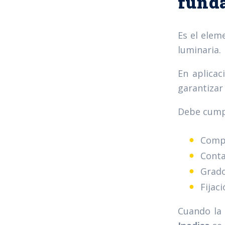
fund
Es el elem
luminaria.
En aplicac
garantizar
Debe cumpl
Compa
Conta
Grado
Fijac
Cuando la 