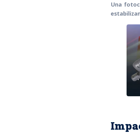
Una fotoc
estabiliza
Impac