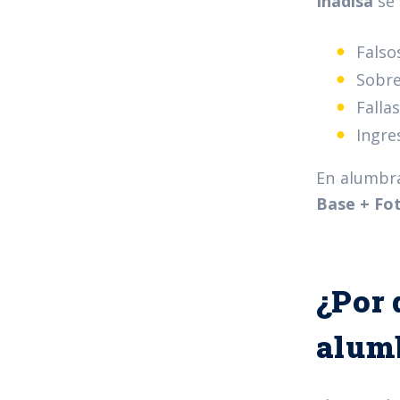
Inadisa
se 
Falso
Sobre
Falla
Ingre
En alumbra
Base + Fo
¿Por 
alum