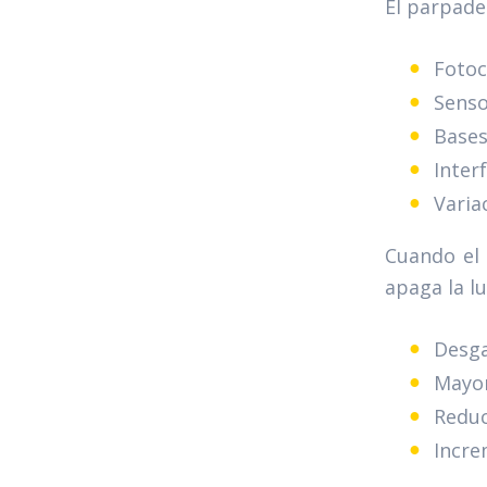
El parpade
Fotoc
Senso
Bases
Inter
Varia
Cuando el 
apaga la l
Desga
Mayor
Reduc
Incre