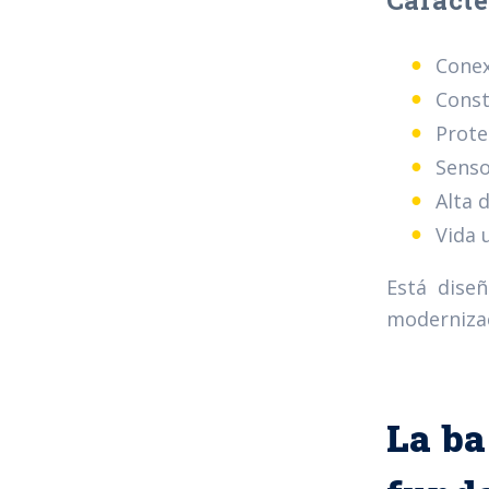
Caracte
Conex
Const
Prote
Senso
Alta 
Vida 
Está dise
modernizac
La ba