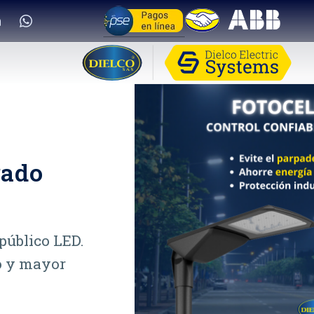
rado
público LED.
o y mayor