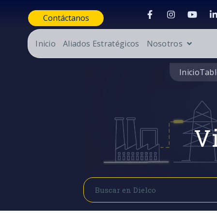
Contáctanos
Inicio
Aliados Estratégicos
Nosotros
Inicio
Tabl
Vi
Buscar