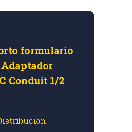
orto formulario
r Adaptador
C Conduit 1/2
Distribución