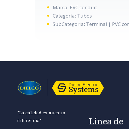
Marca: PVC conduit
Categoria: Tubos
SubCategoria: Terminal | PVC co
"La calidad es nuestra
Línea de
diferencia"