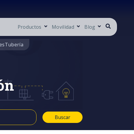
Productos
Movilidad
Blog
es
Tubería
ón
Buscar