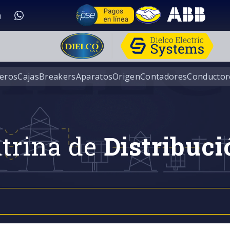
eros
Cajas
Breakers
Aparatos
Origen
Contadores
Conductor
trina de
Distribuci