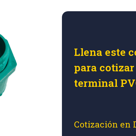
Llena este c
para cotiza
terminal PV
Cotización en 