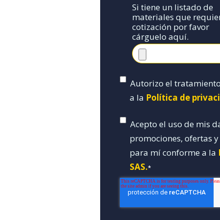
Si tiene un listado de
materiales que requie
cotización por favor
cárguelo aquí.
Autorizo el tratamient
a la
Política de priva
Acepto el uso de mis d
promociones, ofertas 
para mí conforme a la
SAS.
*