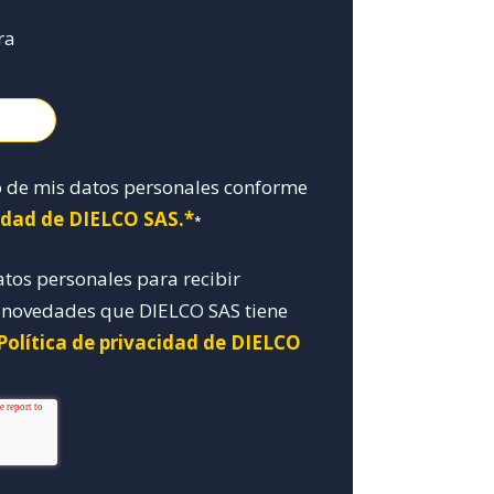
ra
o de mis datos personales conforme
cidad de DIELCO SAS.*
*
atos personales para recibir
y novedades que DIELCO SAS tiene
Política de privacidad de DIELCO