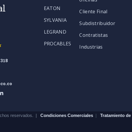
al
EATON
Cliente Final
SYLVANIA
Subdistribuidor
LEGRAND
Contratistas
PROCABLES
r
Industrias
318
co.co
chos reservados. |
Condiciones Comerciales
|
Tratamiento de 