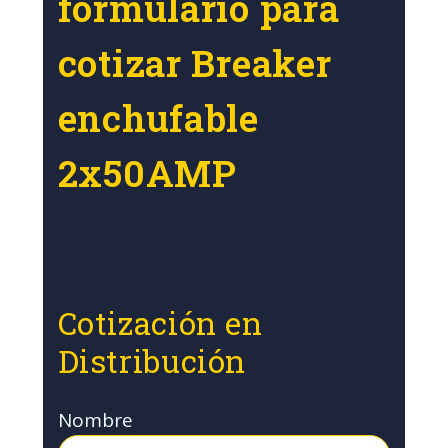
formulario para
cotizar Breaker
enchufable
2x50AMP
Cotización en
Distribución
Nombre