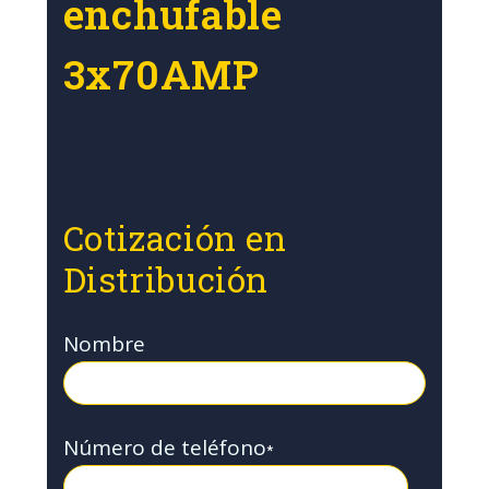
enchufable
3x70AMP
Cotización en
Distribución
Nombre
Número de teléfono
*