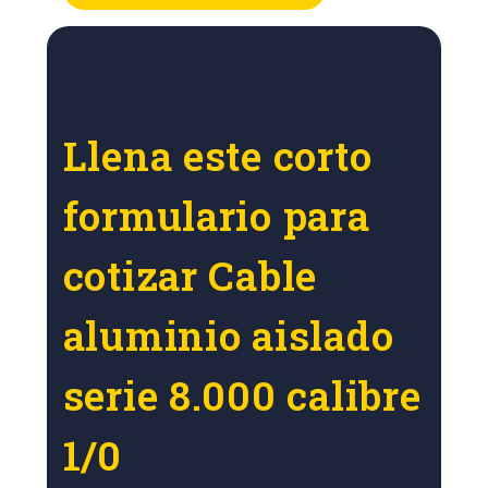
Llena este corto
formulario para
cotizar Cable
aluminio aislado
serie 8.000 calibre
1/0