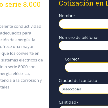
Cotización en 
o serie 8.000
Nombre
xcelente conductividad
ce adecuados para
Número de teléfono
*
ción de energía. la
0 ofrece una mayor
 que los convierte en
Correo
*
a sistemas eléctricos de
inio serie 8000 son
ergía eléctrica,
encia a la corrosión y
Ciudad del contacto
tales.
Cantidad
*