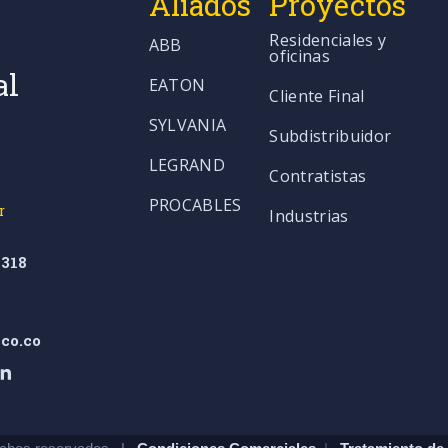
Aliados
Proyectos
Residenciales y
ABB
oficinas
al
EATON
Cliente Final
SYLVANIA
Subdistribuidor
LEGRAND
Contratistas
PROCABLES
r
Industrias
318
co.co