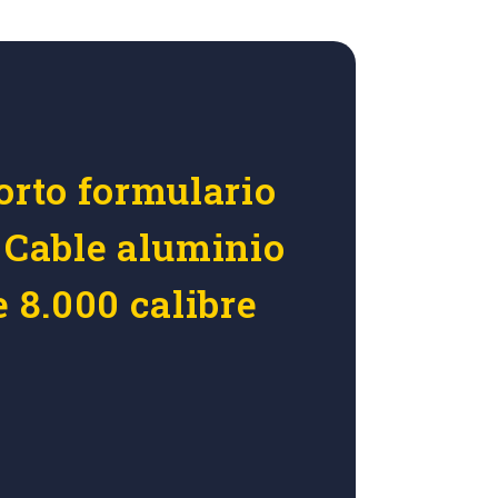
orto formulario
r Cable aluminio
e 8.000 calibre