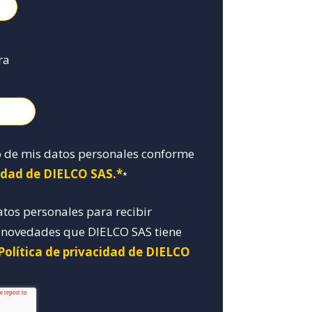
ra
o de mis datos personales conforme
cidad de DIELCO SAS.*
*
atos personales para recibir
y novedades que DIELCO SAS tiene
Política de privacidad de DIELCO