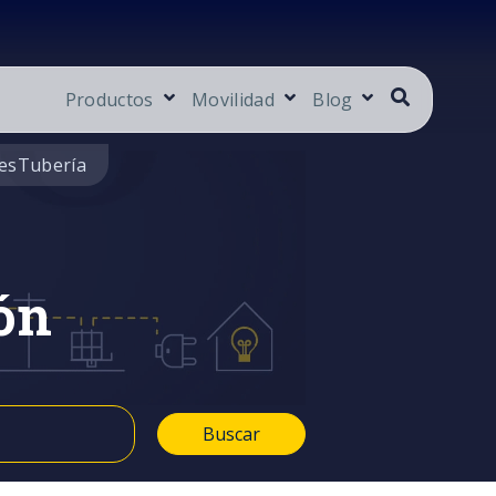
Productos
Movilidad
Blog
es
Tubería
ón
Buscar