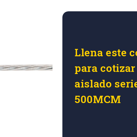
Llena este c
para cotiza
aislado seri
500MCM