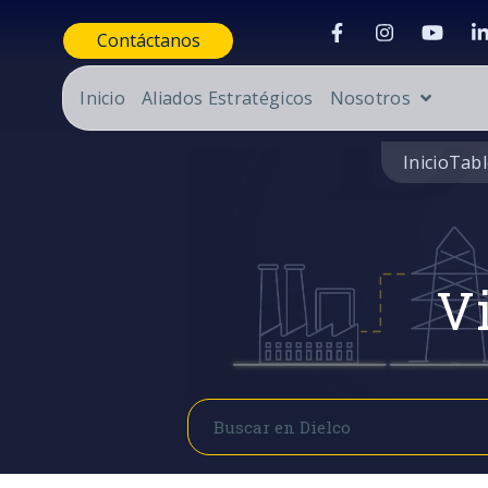
Contáctanos
Inicio
Aliados Estratégicos
Nosotros
Inicio
Tabl
Vi
Buscar