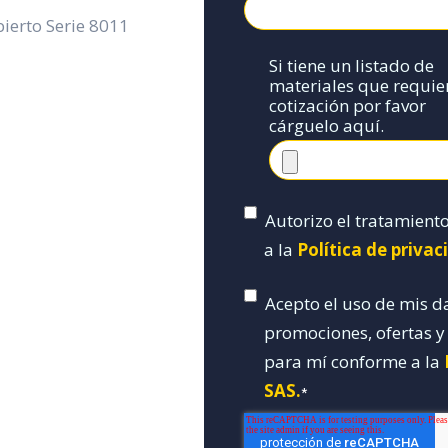
ierto Serie 8011
Si tiene un listado de
materiales que requie
cotización por favor
cárguelo aquí.
Autorizo el tratamient
a la
Política de priva
Acepto el uso de mis d
promociones, ofertas 
para mí conforme a la
SAS.
*