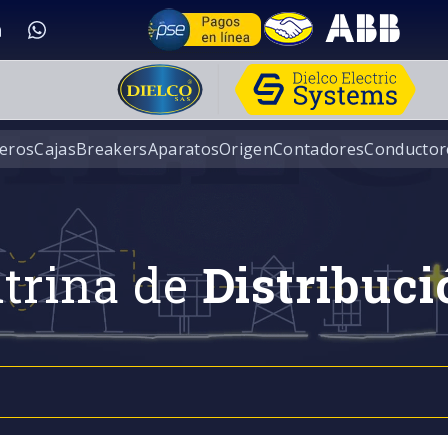
eros
Cajas
Breakers
Aparatos
Origen
Contadores
Conductor
trina de
Distribuci