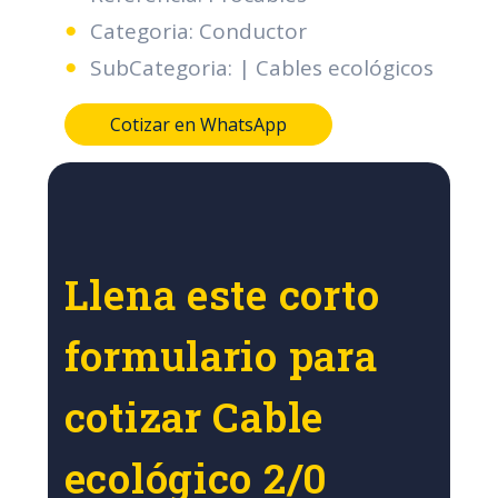
Categoria: Conductor
SubCategoria: | Cables ecológicos
Cotizar en WhatsApp
Llena este corto
formulario para
cotizar Cable
ecológico 2/0