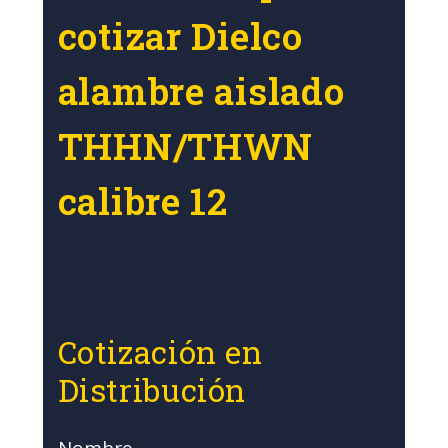
cotizar Dielco
alambre aislado
THHN/THWN
calibre 12
Cotización en
Distribución