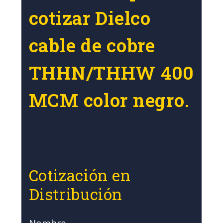
cotizar Dielco
cable de cobre
THHN/THHW 400
MCM color negro.
Cotización en
Distribución