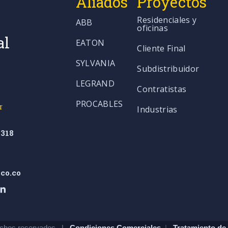
Aliados
Proyectos
Residenciales y
ABB
oficinas
al
EATON
Cliente Final
SYLVANIA
Subdistribuidor
LEGRAND
Contratistas
PROCABLES
r
Industrias
318
co.co
chos reservados. |
Condiciones Comerciales
|
Tratamiento de 