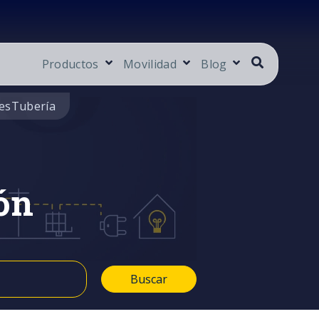
Productos
Movilidad
Blog
es
Tubería
ón
Buscar