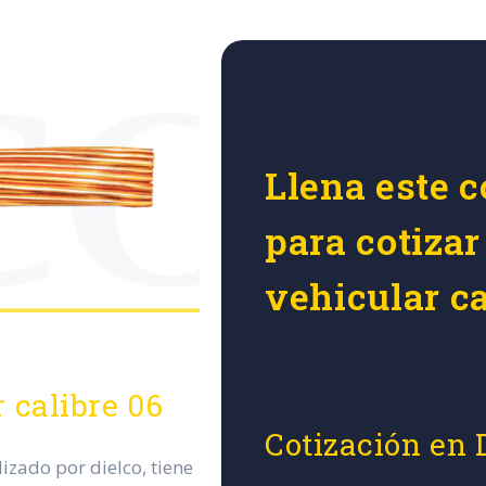
Llena este c
para cotizar
vehicular ca
r calibre 06
Cotización en 
lizado por dielco, tiene