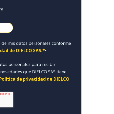
ra
o de mis datos personales conforme
cidad de DIELCO SAS.*
*
atos personales para recibir
y novedades que DIELCO SAS tiene
Política de privacidad de DIELCO