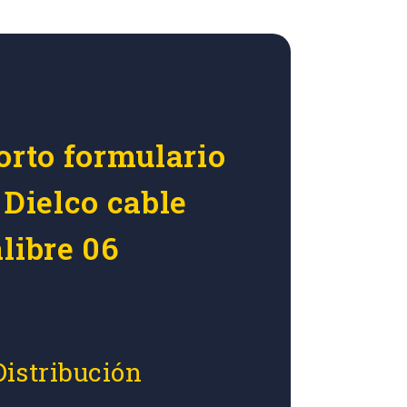
orto formulario
 Dielco cable
libre 06
Distribución