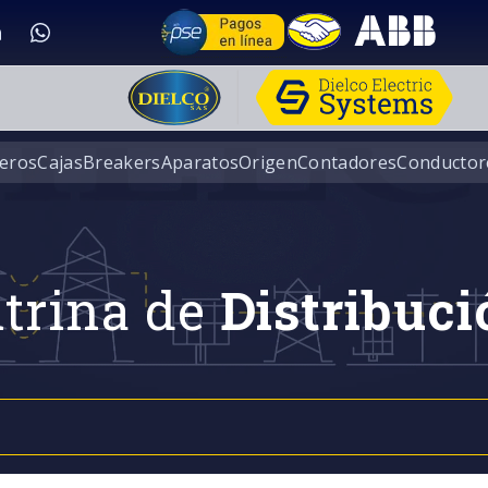
eros
Cajas
Breakers
Aparatos
Origen
Contadores
Conductor
trina de
Distribuci