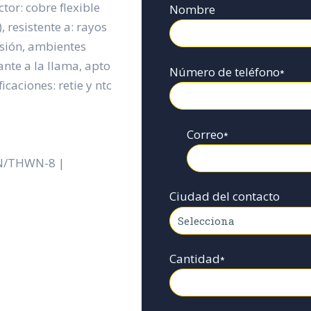
tor: cobre flexible
Nombre
, resistente a: rayos
rasión, ambientes
ante a la llama, apto
Número de teléfono
*
icaciones: retie y ntc
Correo
*
FN/THWN-8 |
Ciudad del contacto
Cantidad
*