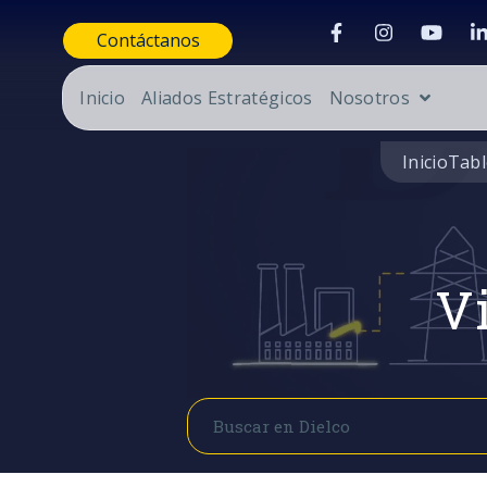
Contáctanos
Inicio
Aliados Estratégicos
Nosotros
Inicio
Tabl
Vi
Buscar