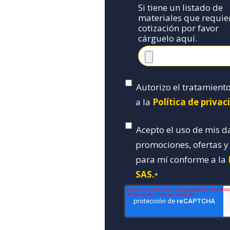
Si tiene un listado de
materiales que requie
cotización por favor
cárguelo aquí.
Autorizo el tratamient
a la
Política de priva
Acepto el uso de mis d
promociones, ofertas 
para mí conforme a la
SAS.
*