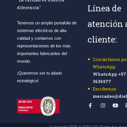
Línea de
diferencia"
atención 
Tenemos un amplio portafolio de
sistemas eléctricos de alta
cliente:
calidad y contamos con
representaciones de los más
importantes fabricantes del
Contáctanos po
mundo.
WhatsApp
¡Queremos ser tu aliado
WhatsApp +57 
estratégico!
3636977
Escríbenos:
mercadeo@diel
Copyright 2026 © DIELCO Todos los dere