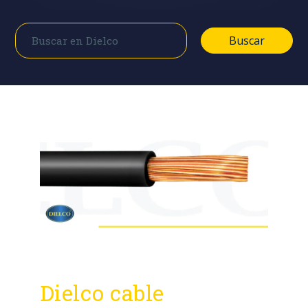
Buscar
Buscar
Dielco cable