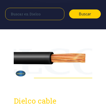
Buscar
Buscar
Dielco cable