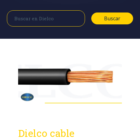
Buscar
Buscar
Dielco cable