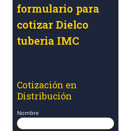
formulario para
cotizar Dielco
tuberia IMC
Cotización en
Distribución
Nombre