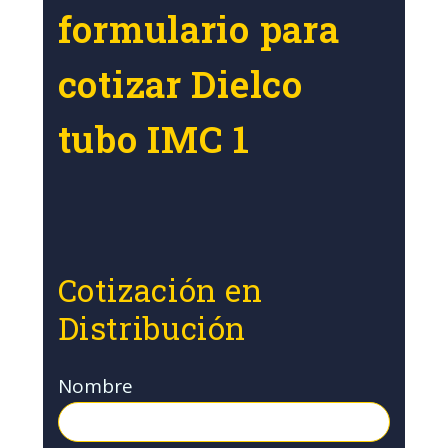
formulario para
cotizar Dielco
tubo IMC 1
Cotización en
Distribución
Nombre