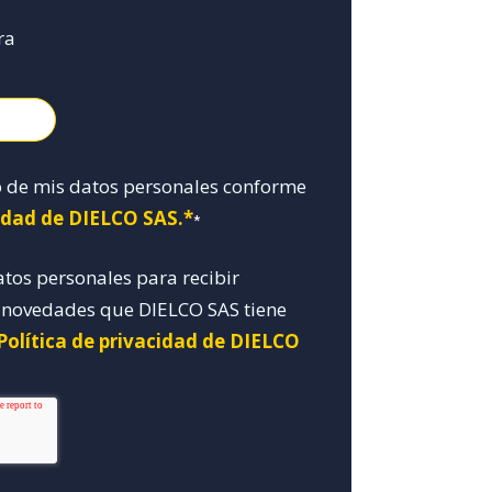
ra
o de mis datos personales conforme
cidad de DIELCO SAS.*
*
atos personales para recibir
y novedades que DIELCO SAS tiene
Política de privacidad de DIELCO