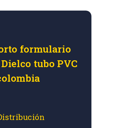
orto formulario
r Dielco tubo PVC
colombia
Distribución