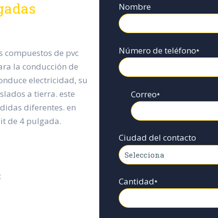
lgadas
Nombre
Número de teléfono
*
os compuestos de pvc
ara la conducción de
onduce electricidad, su
ados a tierra. este
Correo
*
didas diferentes. en
it de 4 pulgada.
Ciudad del contacto
t
Cantidad
*