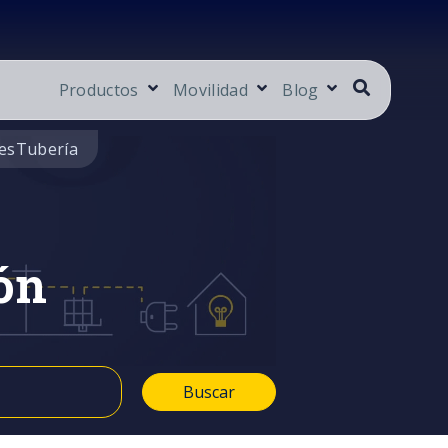
Productos
Movilidad
Blog
es
Tubería
ón
Buscar