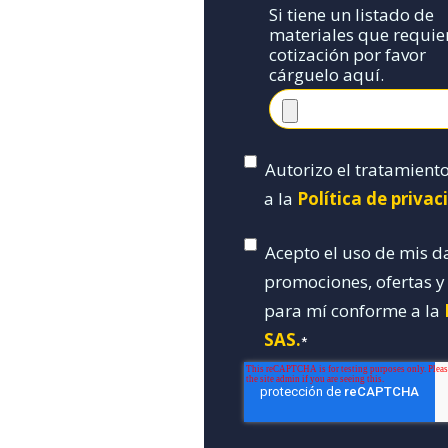
Si tiene un listado de
materiales que requie
cotización por favor
cárguelo aquí.
Autorizo el tratamient
a la
Política de priva
Acepto el uso de mis d
promociones, ofertas 
para mí conforme a la
SAS.
*