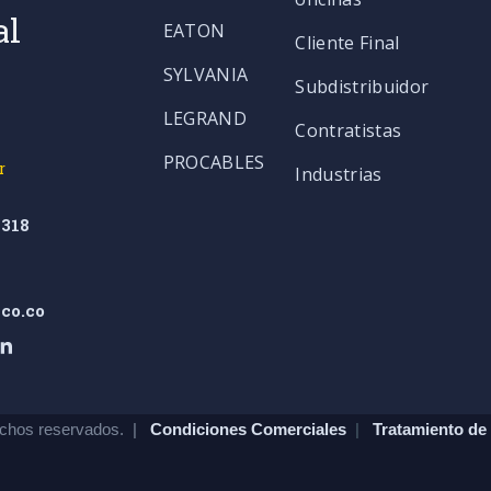
al
EATON
Cliente Final
SYLVANIA
Subdistribuidor
LEGRAND
Contratistas
PROCABLES
r
Industrias
318
co.co
chos reservados. |
Condiciones Comerciales
|
Tratamiento de 