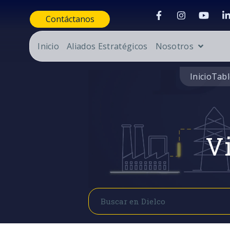
Contáctanos
Inicio
Aliados Estratégicos
Nosotros
Inicio
Tabl
Vi
Buscar