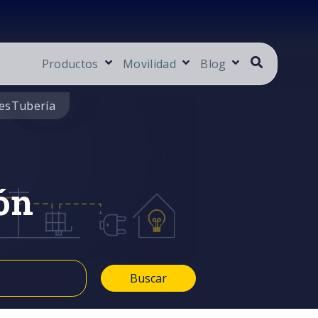
Productos
Movilidad
Blog
es
Tubería
ón
Buscar