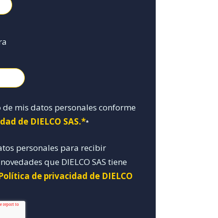
ra
o de mis datos personales conforme
cidad de DIELCO SAS.*
*
atos personales para recibir
y novedades que DIELCO SAS tiene
Política de privacidad de DIELCO