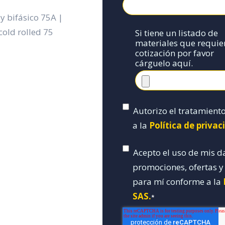
y bifásico 75A |
cold rolled 75
Si tiene un listado de
materiales que requie
cotización por favor
cárguelo aquí.
Autorizo el tratamient
a la
Política de priva
Acepto el uso de mis d
promociones, ofertas 
para mí conforme a la
SAS.
*