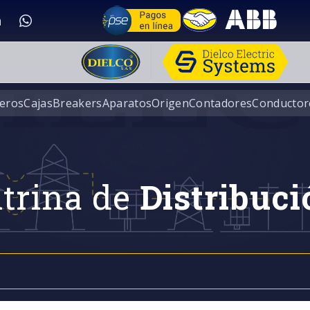
eros
Cajas
Breakers
Aparatos
Origen
Contadores
Conductor
trina de
Distribuci