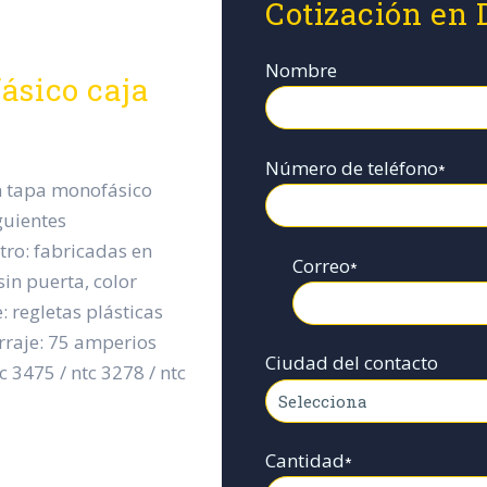
Cotización en 
Nombre
ásico caja
Número de teléfono
*
on tapa monofásico
guientes
utro: fabricadas en
Correo
*
sin puerta, color
 regletas plásticas
rraje: 75 amperios
Ciudad del contacto
 3475 / ntc 3278 / ntc
Cantidad
*