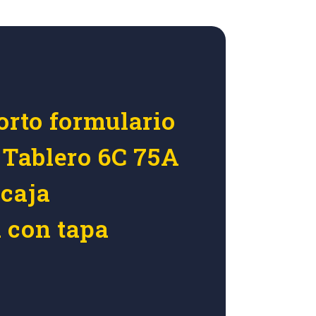
orto formulario
 Tablero 6C 75A
caja
 con tapa