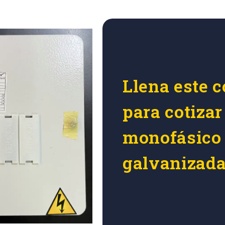
Llena este c
para cotizar
monofásico 
galvanizada