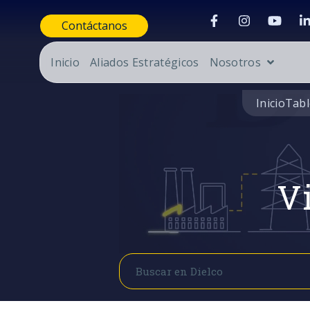
Contáctanos
Inicio
Aliados Estratégicos
Nosotros
Inicio
Tabl
Vi
Buscar