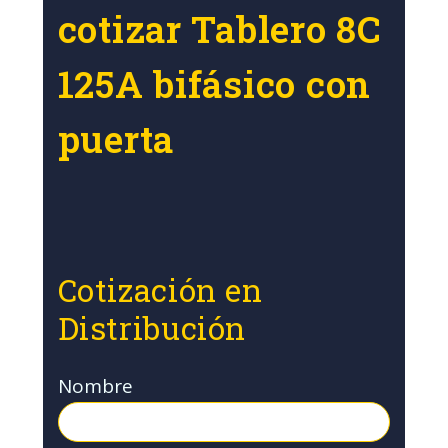
cotizar Tablero 8C
125A bifásico con
puerta
Cotización en
Distribución
Nombre