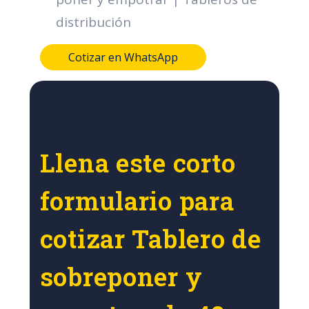
distribución
Cotizar en WhatsApp
Llena este corto
formulario para
cotizar Tablero de
sobreponer y