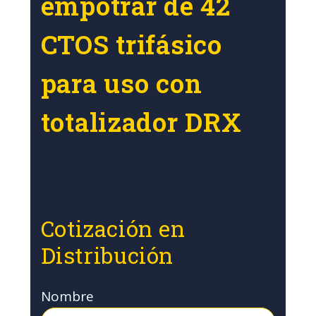
empotrar de 42
CTOS trifásico
para uso con
totalizador DRX
Cotización en
Distribución
Nombre