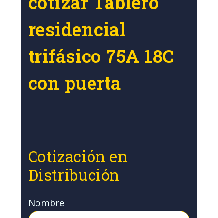
cotizar Tablero
residencial
trifásico 75A 18C
con puerta
Cotización en
Distribución
Nombre