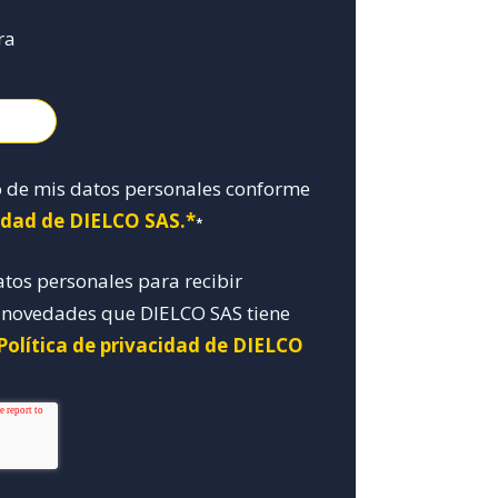
ra
o de mis datos personales conforme
cidad de DIELCO SAS.*
*
atos personales para recibir
y novedades que DIELCO SAS tiene
Política de privacidad de DIELCO