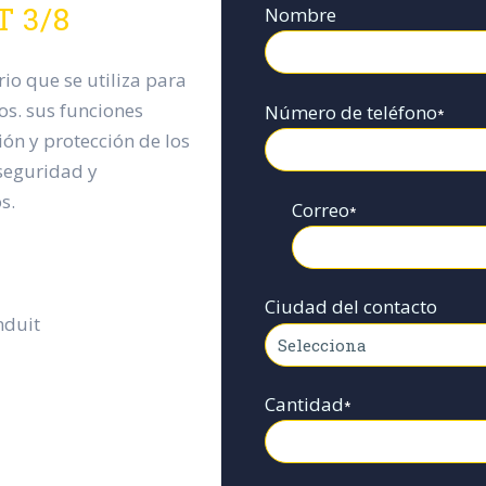
T 3/8
Nombre
rio que se utiliza para
os. sus funciones
Número de teléfono
*
ión y protección de los
 seguridad y
s.
Correo
*
Ciudad del contacto
nduit
Cantidad
*