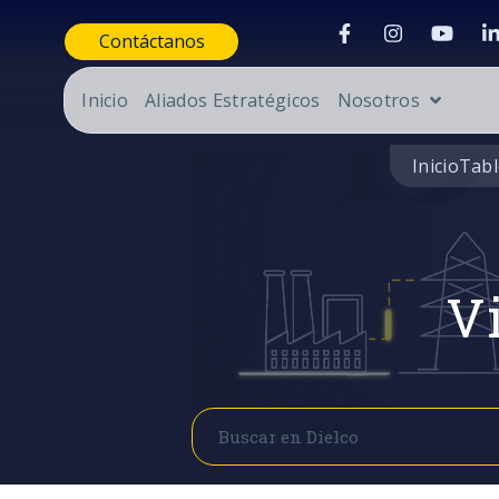
Contáctanos
Inicio
Aliados Estratégicos
Nosotros
Inicio
Tabl
Vi
Buscar