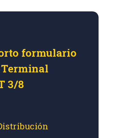
orto formulario
r Terminal
T 3/8
Distribución