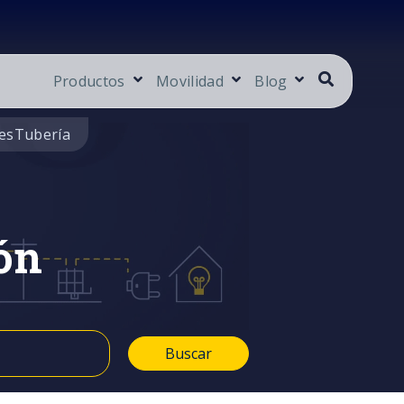
Productos
Movilidad
Blog
es
Tubería
ón
Buscar