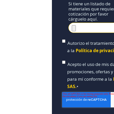
Si tiene un listado de
materiales que requie
cotización por favor
cárguelo aquí.
Autorizo el tratamient
a la
Política de priva
Acepto el uso de mis d
promociones, ofertas 
para mí conforme a la
SAS.
*