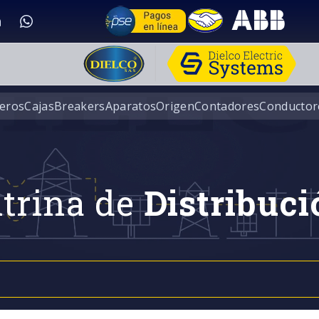
eros
Cajas
Breakers
Aparatos
Origen
Contadores
Conductor
trina de
Distribuci