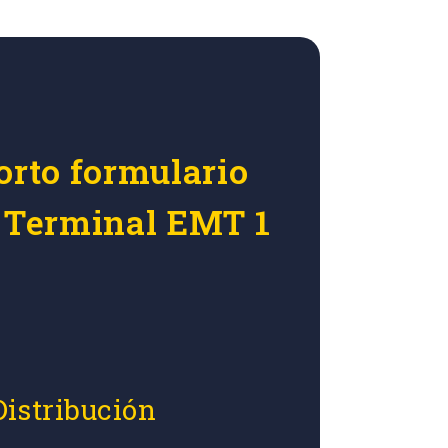
orto formulario
r Terminal EMT 1
Distribución