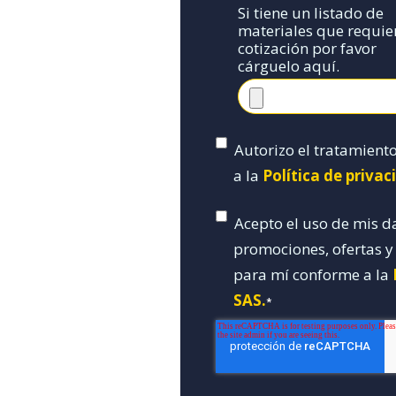
Si tiene un listado de
materiales que requie
cotización por favor
cárguelo aquí.
Autorizo el tratamient
a la
Política de priva
Acepto el uso de mis d
promociones, ofertas 
para mí conforme a la
SAS.
*