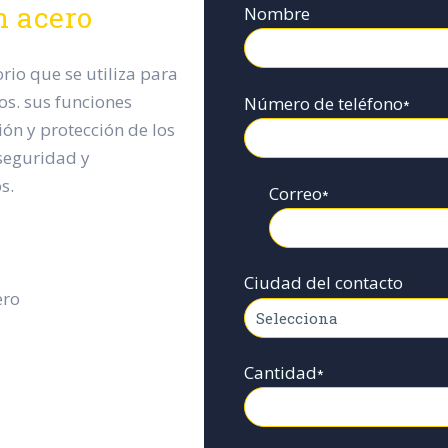
n acero
Nombre
orio que se utiliza para
os. sus funciones
Número de teléfono
*
ión y protección de los
 seguridad y
s.
Correo
*
Ciudad del contacto
ero
Cantidad
*