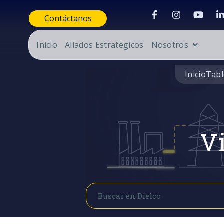
Contáctanos
Inicio
Aliados Estratégicos
Nosotros
Inicio
Tabl
Vi
Buscar