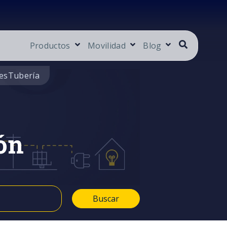
Productos
Movilidad
Blog
es
Tubería
ón
Buscar