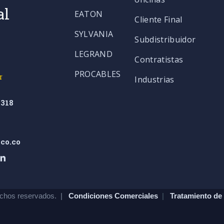
al
EATON
Cliente Final
SYLVANIA
Subdistribuidor
LEGRAND
Contratistas
PROCABLES
r
Industrias
318
co.co
chos reservados. |
Condiciones Comerciales
|
Tratamiento de 