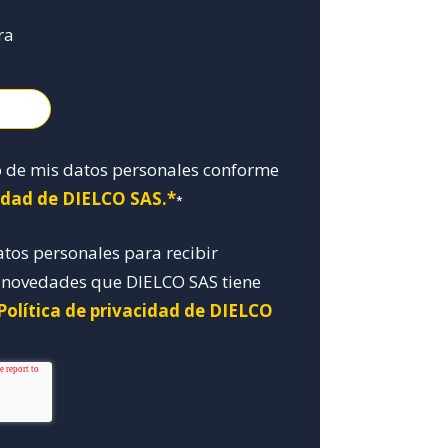
ra
o de mis datos personales conforme
cidad de DIELCO SAS.*
*
atos personales para recibir
y novedades que DIELCO SAS tiene
Política de privacidad de DIELCO