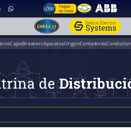
eros
Cajas
Breakers
Aparatos
Origen
Contadores
Conductor
trina de
Distribuci