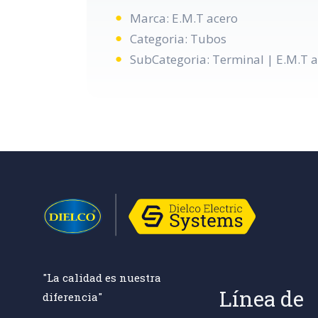
Marca: E.M.T acero
Categoria: Tubos
SubCategoria: Terminal | E.M.T 
"La calidad es nuestra
Línea de
diferencia"