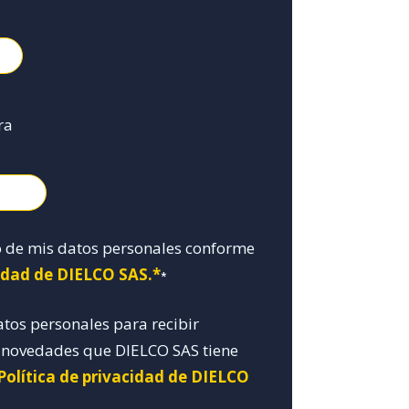
ra
o de mis datos personales conforme
cidad de DIELCO SAS.*
*
atos personales para recibir
y novedades que DIELCO SAS tiene
Política de privacidad de DIELCO