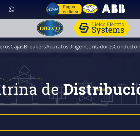
eros
Cajas
Breakers
Aparatos
Origen
Contadores
Conductor
trina de
Distribuci