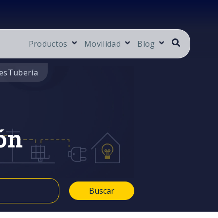
Productos
Movilidad
Blog
es
Tubería
ón
Buscar