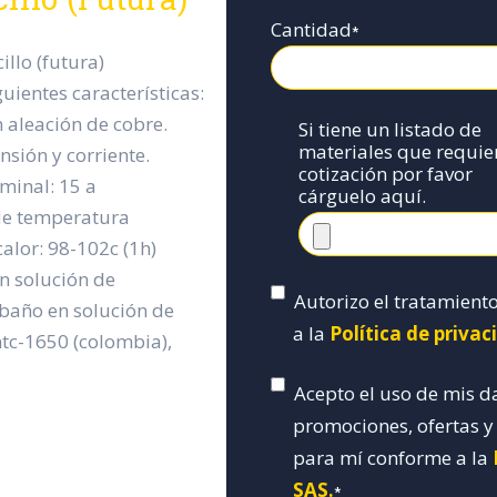
Cantidad
*
illo (futura)
uientes características:
 aleación de cobre.
Si tiene un listado de
materiales que requie
nsión y corriente.
cotización por favor
minal: 15 a
cárguelo aquí.
de temperatura
calor: 98-102c (1h)
en solución de
Autorizo el tratamient
 baño en solución de
a la
Política de priva
tc-1650 (colombia),
Acepto el uso de mis d
promociones, ofertas 
para mí conforme a la
SAS.
*