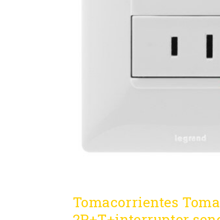
Tomacorrientes Toma 
2P+T+interruptor senc