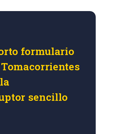
orto formulario
r Tomacorrientes
la
uptor sencillo