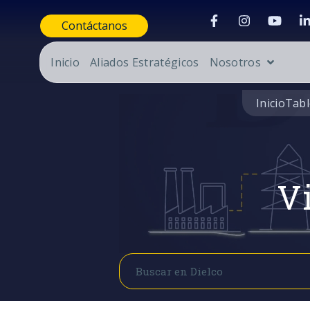
Contáctanos
Inicio
Aliados Estratégicos
Nosotros
Inicio
Tabl
Vi
Buscar