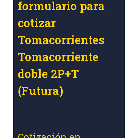
formulario para
cotizar
Tomacorrientes
Tomacorriente
doble 2P+T
(Futura)
Cotización en