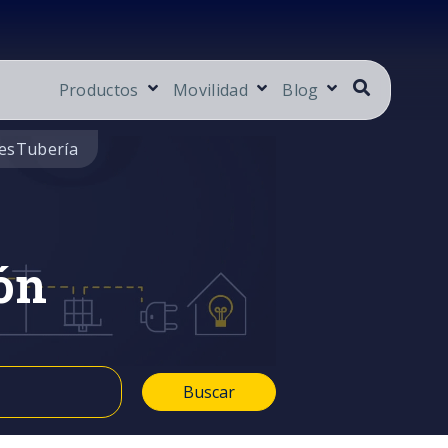
Productos
Movilidad
Blog
es
Tubería
ón
Buscar