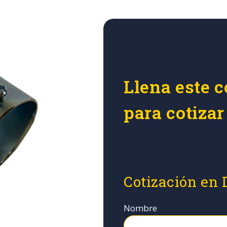
Llena este c
para cotiza
Cotización en 
Nombre