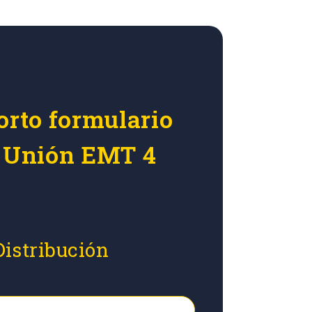
orto formulario
r Unión EMT 4
Distribución