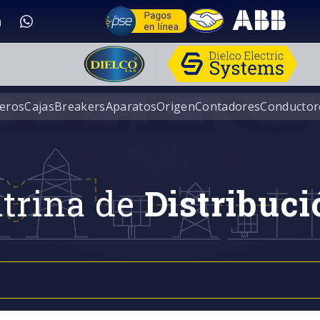
eros
Cajas
Breakers
Aparatos
Origen
Contadores
Conductor
trina de
Distribuci