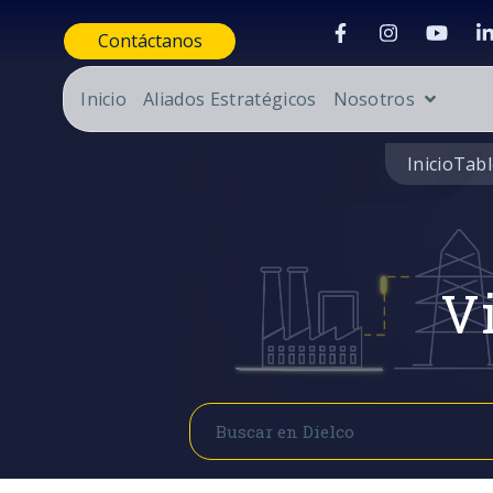
Contáctanos
Inicio
Aliados Estratégicos
Nosotros
Inicio
Tabl
Vi
Buscar