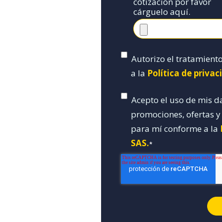
cotización por favor
cárguelo aquí.
Autorizo el tratamient
a la
Política de priva
Acepto el uso de mis d
promociones, ofertas 
para mí conforme a la
SAS.
*