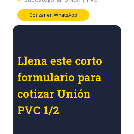
Cotizar en WhatsApp
Llena este corto
formulario para
cotizar Unión
PVC 1/2