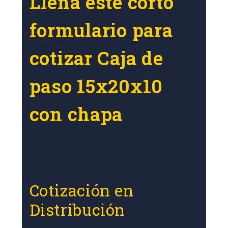
Llena este corto
formulario para
cotizar Caja de
paso 15x20x10
con chapa
Cotización en
Distribución