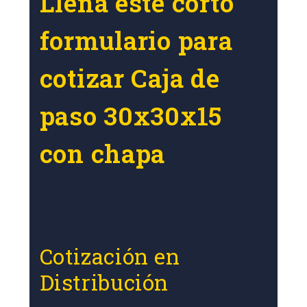
Llena este corto
formulario para
cotizar Caja de
paso 30x30x15
con chapa
Cotización en
Distribución