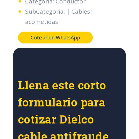
Categoria: Conductor
SubCategoria: | Cables
acometidas
Cotizar en WhatsApp
Llena este corto
formulario para
cotizar Dielco
cable antifraude