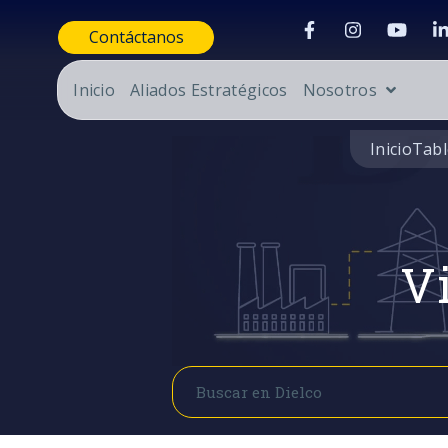
Contáctanos
Inicio
Aliados Estratégicos
Nosotros
Inicio
Tabl
Vi
Buscar