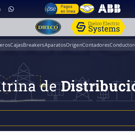
eros
Cajas
Breakers
Aparatos
Origen
Contadores
Conductor
trina de
Distribuci