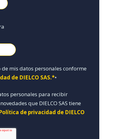
ra
o de mis datos personales conforme
cidad de DIELCO SAS.*
*
atos personales para recibir
y novedades que DIELCO SAS tiene
Política de privacidad de DIELCO