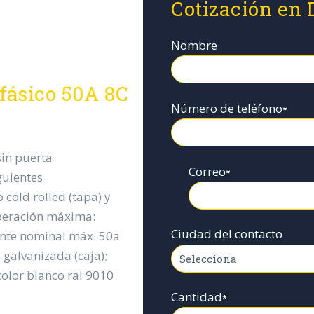
Cotización en 
Nombre
ifásico 50A 8C
Número de teléfono
*
sin puerta
Correo
*
guientes
 cold rolled (tapa) y
operación máxima:
Ciudad del contacto
iente nominal máx: 50a
 galvanizada (caja);
color blanco ral 9010
Cantidad
*