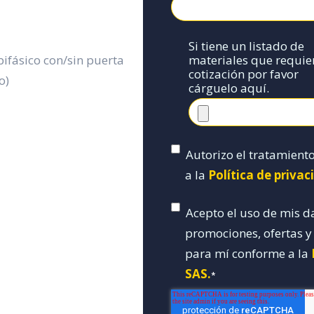
Si tiene un listado de
materiales que requie
bifásico con/sin puerta
cotización por favor
o)
cárguelo aquí.
Autorizo el tratamient
a la
Política de priva
Acepto el uso de mis d
promociones, ofertas 
para mí conforme a la
SAS.
*