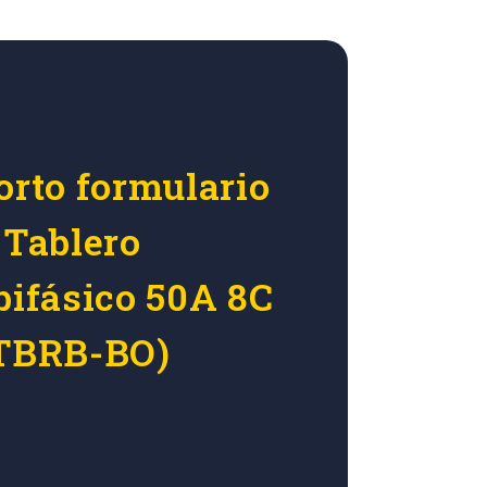
orto formulario
 Tablero
bifásico 50A 8C
(TBRB-BO)