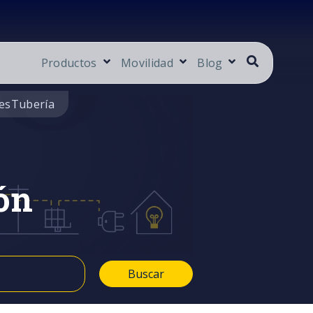
Productos
Movilidad
Blog
es
Tubería
ón
Buscar