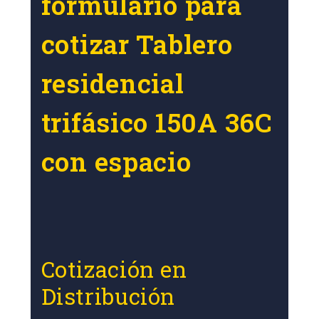
formulario para
cotizar Tablero
residencial
trifásico 150A 36C
con espacio
Cotización en
Distribución