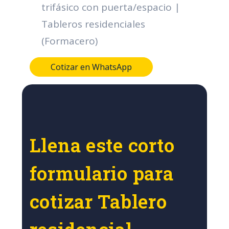
trifásico con puerta/espacio |
Tableros residenciales
(Formacero)
Cotizar en WhatsApp
Llena este corto
formulario para
cotizar Tablero