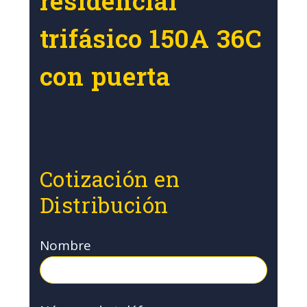
residencial
trifásico 150A 36C
con puerta
Cotización en
Distribución
Nombre