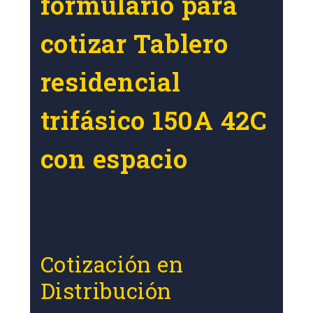
formulario para
cotizar Tablero
residencial
trifásico 150A 42C
con espacio
Cotización en
Distribución