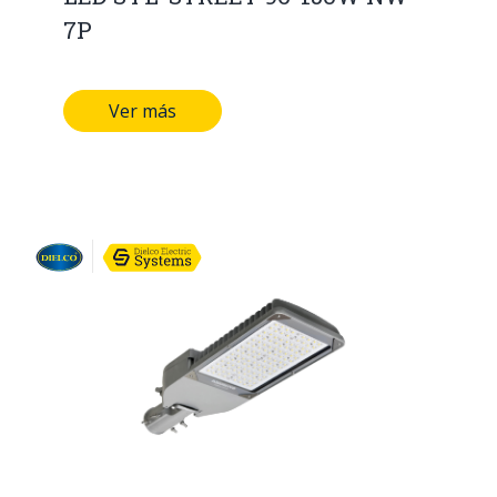
7P
Ver más