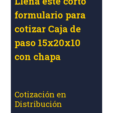
Llena este corto
formulario para
cotizar Caja de
paso 15x20x10
con chapa
Cotización en
Distribución