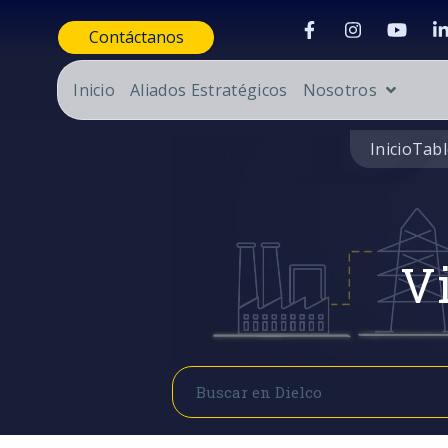
Contáctanos
Inicio
Aliados Estratégicos
Nosotros
Inicio
Tabl
Vi
Buscar