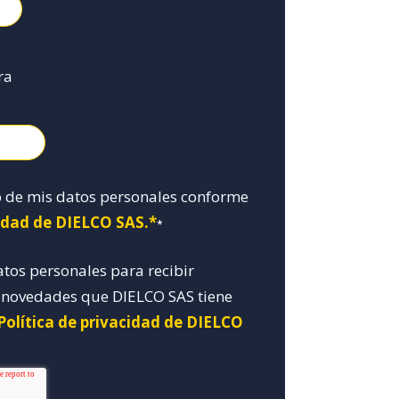
ra
o de mis datos personales conforme
cidad de DIELCO SAS.*
*
atos personales para recibir
y novedades que DIELCO SAS tiene
Política de privacidad de DIELCO