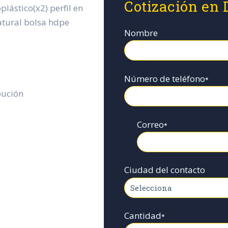
Cotización en 
lástico(x2) perfil en
tural bolsa hdpe
Nombre
Número de teléfono
*
bución
Correo
*
Ciudad del contacto
Cantidad
*