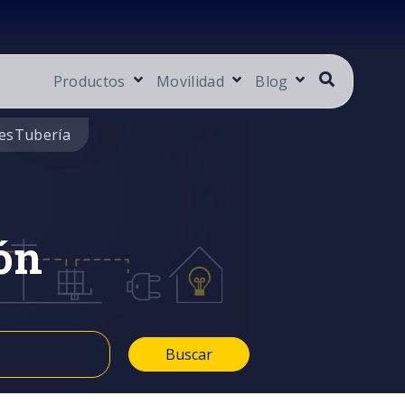
Productos
Movilidad
Blog
es
Tubería
ón
Buscar