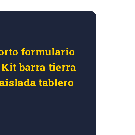
orto formulario
 Kit barra tierra
aislada tablero