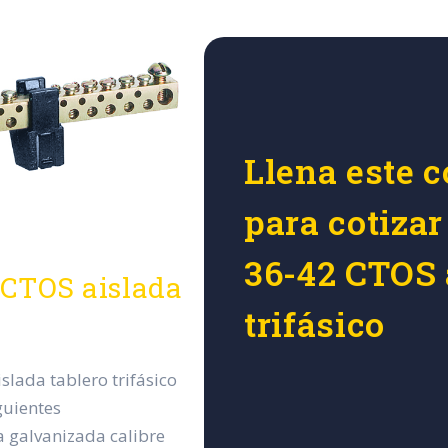
Llena este c
para cotizar
36-42 CTOS 
2 CTOS aislada
trifásico
islada tablero trifásico
guientes
a galvanizada calibre