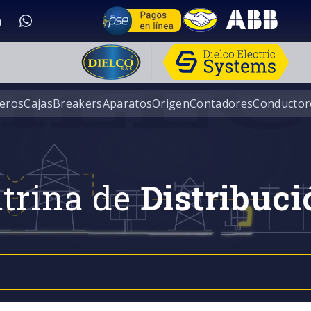
eros
Cajas
Breakers
Aparatos
Origen
Contadores
Conductor
trina de
Distribuci