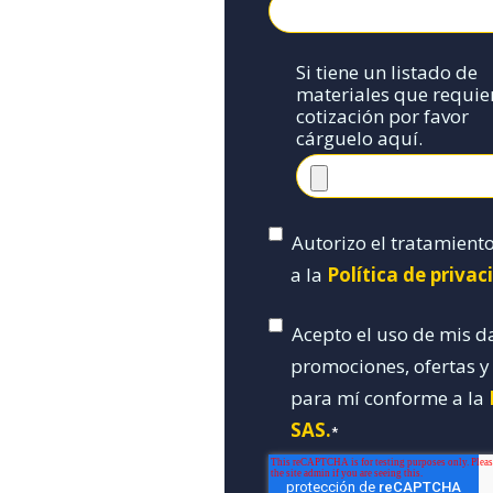
Si tiene un listado de
materiales que requie
cotización por favor
cárguelo aquí.
Autorizo el tratamient
a la
Política de priva
Acepto el uso de mis d
promociones, ofertas 
para mí conforme a la
SAS.
*