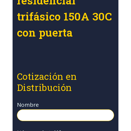
residencial
trifásico 150A 30C
con puerta
Cotización en
Distribución
Nombre