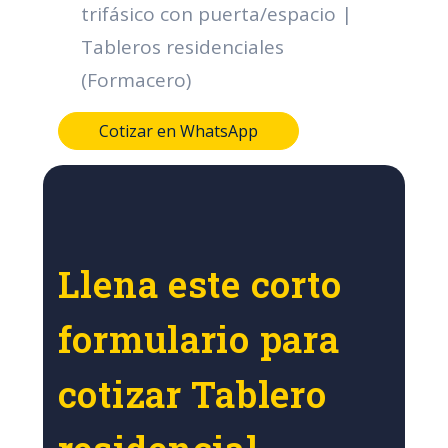
trifásico con puerta/espacio |
Tableros residenciales
(Formacero)
Cotizar en WhatsApp
Llena este corto
formulario para
cotizar Tablero