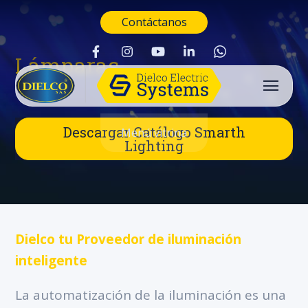
Contáctanos
Lámparas
Descargar Catálogo Smarth
Menú vitrina
Lighting
Dielco tu Proveedor de iluminación
inteligente
Buscar
La automatización de la iluminación es una