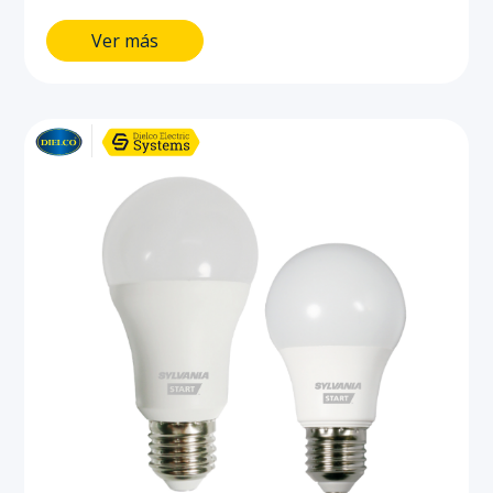
iluminación interior. Ahorra hasta el
Ver más
90% de energía comparado con
bombillas incandescentes.