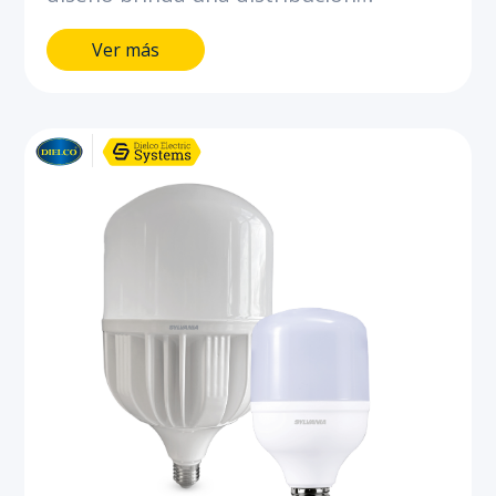
uniforme de luz. Bajo consumo, ahorra
Ver más
hasta el 80% de energía comparado
con los bombillos incandescentes y
compactos ahorradores de flujo similar.