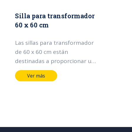
Silla para transformador
60 x 60 cm
Las sillas para transformador
de 60 x 60 cm están
destinadas a proporcionar una
base estable y segura para
Ver más
transformadores. Su función
principal es sostener el peso
del transformador,
distribuyendo de manera
uniforme la carga sobre el
suelo. Además, proporcionan