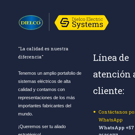
que también contribuyen a la
resistencia general del
conjunto, convirtiéndolas en
componentes esenciales para
proyectos que requieren una
fijación segura y duradera en
"La calidad es nuestra
Línea de
diferencia"
entornos diversos.
atención 
Tenemos un amplio portafolio de
sistemas eléctricos de alta
cliente:
calidad y contamos con
representaciones de los más
importantes fabricantes del
Contáctanos po
mundo.
WhatsApp
¡Queremos ser tu aliado
WhatsApp +57 
estratégico!