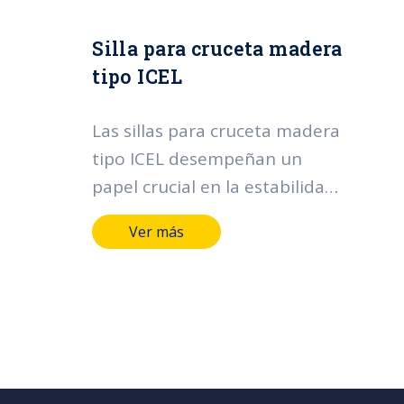
Silla para cruceta madera
tipo ICEL
Las sillas para cruceta madera
tipo ICEL desempeñan un
papel crucial en la estabilidad
y durabilidad de las
Ver más
estructuras. Facilita la
conexión entre la cruceta y el
poste, asegurando que la
unión sea firme y duradera.
Estas sillas no solo brindan
estabilidad a la cruceta, sino