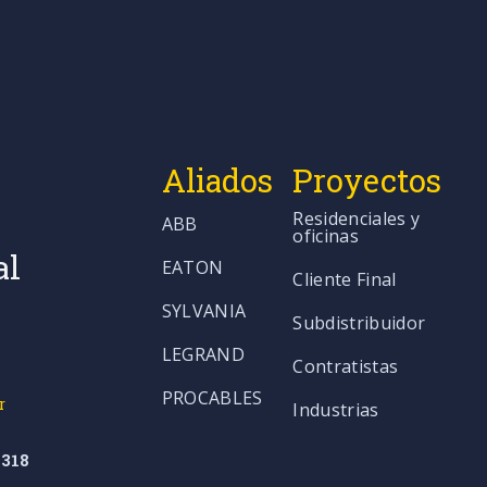
ventilación y permiten el fácil
acceso para mantenimiento,
asegurando un
funcionamiento seguro y
eficiente de los equipos
Aliados
Proyectos
eléctricos.
Residenciales y
ABB
oficinas
al
EATON
Cliente Final
SYLVANIA
Subdistribuidor
LEGRAND
Contratistas
PROCABLES
r
Industrias
318