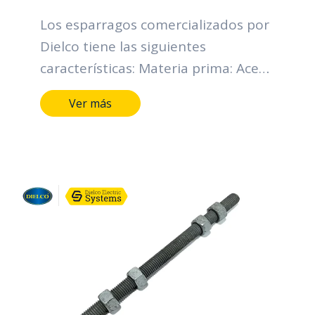
Los esparragos comercializados por
Dielco tiene las siguientes
características: Materia prima: Acero
SAE 1010-1020 Diámetro nominal
Ver más
rosca UNC (D) (pulgadas): Desde 1/2
hasta 3/4. Longitud (pulgadas):
Desde 4 hasta 24*. Tipo de
recubrimiento: Galvanizado en
caliente. Espesor mínimo individual
(micras): 43. Espesor mínimo
promedio (micras): 53. Grado de
recubrimiento: High grade. Normas:
NTC y RETIE.