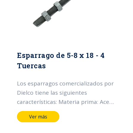
recubrimiento: High grade. Normas:
NTC y RETIE.
Esparrago de 5-8 x 18 - 4
Tuercas
Los esparragos comercializados por
Dielco tiene las siguientes
características: Materia prima: Acero
SAE 1010-1020 Diámetro nominal
Ver más
rosca UNC (D) (pulgadas): Desde 1/2
hasta 3/4. Longitud (pulgadas):