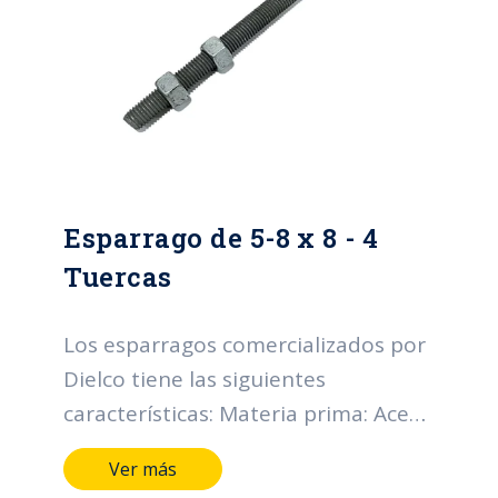
recubrimiento: High grade. Normas:
NTC y RETIE.
Esparrago de 5-8 x 8 - 4
Tuercas
Los esparragos comercializados por
Dielco tiene las siguientes
características: Materia prima: Acero
SAE 1010-1020 Diámetro nominal
Ver más
rosca UNC (D) (pulgadas): Desde 1/2