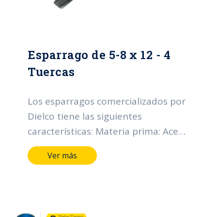
Esparrago de 5-8 x 12 - 4
Tuercas
Los esparragos comercializados por
Dielco tiene las siguientes
características: Materia prima: Acero
SAE 1010-1020 Diámetro nominal
Ver más
rosca UNC (D) (pulgadas): Desde 1/2
hasta 3/4. Longitud (pulgadas):
Desde 4 hasta 24*. Tipo de
recubrimiento: Galvanizado en