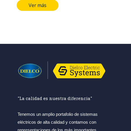
Ver más
rosca UNC (D) (pulgadas): Desde 1/2
hasta 3/4. Longitud (pulgadas):
Desde 4 hasta 24*. Tipo de
recubrimiento: Galvanizado en
caliente. Espesor mínimo individual
(micras): 43. Espesor mínimo
promedio (micras): 53. Grado de
recubrimiento: High grade. Normas:
NTC y RETIE.
"La calidad es nuestra diferencia"
Tenemos un amplio portafolio de sistemas
eléctricos de alta calidad y contamos con
representaciones de los más importantes