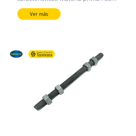
SAE 1010-1020 Diámetro nominal
Ver más
rosca UNC (D) (pulgadas): Desde 1/2
hasta 3/4. Longitud (pulgadas):
Desde 4 hasta 24*. Tipo de
recubrimiento: Galvanizado en
caliente. Espesor mínimo individual
(micras): 43. Espesor mínimo
promedio (micras): 53. Grado de
recubrimiento: High grade. Normas:
NTC y RETIE.