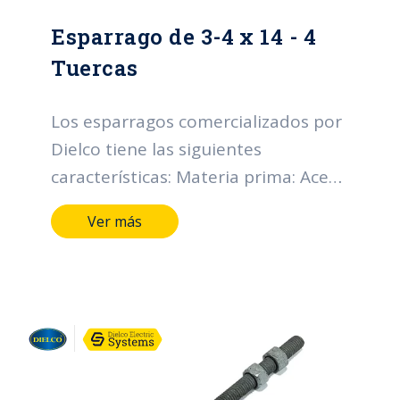
Esparrago de 3-4 x 14 - 4
Tuercas
Los esparragos comercializados por
Dielco tiene las siguientes
características: Materia prima: Acero
SAE 1010-1020 Diámetro nominal
Ver más
rosca UNC (D) (pulgadas): Desde 1/2
hasta 3/4. Longitud (pulgadas):
Desde 4 hasta 24*. Tipo de
recubrimiento: Galvanizado en
caliente. Espesor mínimo individual
(micras): 43. Espesor mínimo
promedio (micras): 53. Grado de