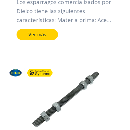
Los esparragos comercializados por
Dielco tiene las siguientes
características: Materia prima: Acero
SAE 1010-1020 Diámetro nominal
Ver más
rosca UNC (D) (pulgadas): Desde 1/2
hasta 3/4. Longitud (pulgadas):
Desde 4 hasta 24*. Tipo de
recubrimiento: Galvanizado en
caliente. Espesor mínimo individual
(micras): 43. Espesor mínimo
promedio (micras): 53. Grado de
recubrimiento: High grade. Normas:
NTC y RETIE.