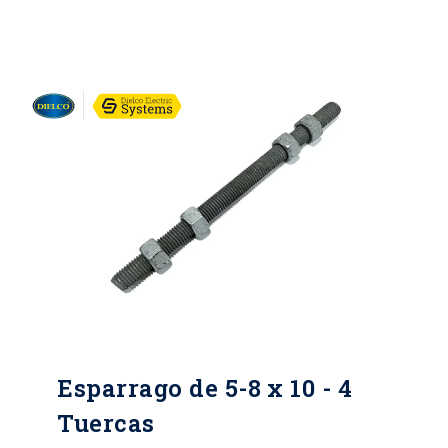
hasta 3/4. Longitud (pulgadas):
Desde 4 hasta 24*. Tipo de
recubrimiento: Galvanizado en
caliente. Espesor mínimo individual
(micras): 43. Espesor mínimo
promedio (micras): 53. Grado de
recubrimiento: High grade. Normas:
NTC y RETIE.
Esparrago de 5-8 x 10 - 4
Tuercas