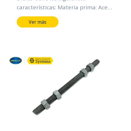
características: Materia prima: Acero
SAE 1010-1020 Diámetro nominal
Ver más
rosca UNC (D) (pulgadas): Desde 1/2
hasta 3/4. Longitud (pulgadas):
Desde 4 hasta 24*. Tipo de
recubrimiento: Galvanizado en
caliente. Espesor mínimo individual
(micras): 43. Espesor mínimo
promedio (micras): 53. Grado de
recubrimiento: High grade. Normas:
NTC y RETIE.