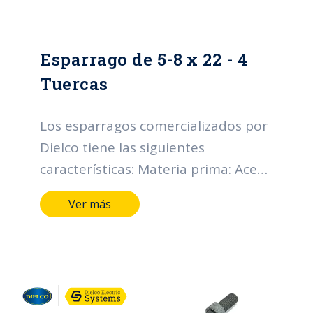
Esparrago de 5-8 x 22 - 4
Tuercas
Los esparragos comercializados por
Dielco tiene las siguientes
características: Materia prima: Acero
SAE 1010-1020 Diámetro nominal
Ver más
rosca UNC (D) (pulgadas): Desde 1/2
hasta 3/4. Longitud (pulgadas):
Desde 4 hasta 24*. Tipo de
recubrimiento: Galvanizado en
caliente. Espesor mínimo individual