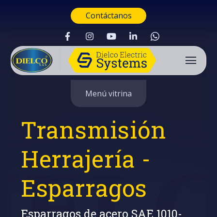
Contáctanos
Menú vitrina
Transmisión
Herrajería -
Esparrago
s
Buscar
Esparragos de acero SAE 1010-