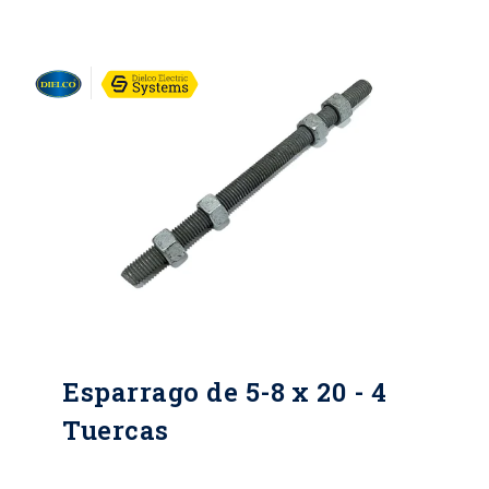
Desde 4 hasta 24*. Tipo de
recubrimiento: Galvanizado en
caliente. Espesor mínimo individual
(micras): 43. Espesor mínimo
promedio (micras): 53. Grado de
recubrimiento: High grade. Normas:
NTC y RETIE.
Esparrago de 5-8 x 20 - 4
Tuercas