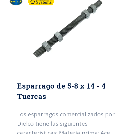
caliente. Espesor mínimo individual
(micras): 43. Espesor mínimo
promedio (micras): 53. Grado de
recubrimiento: High grade. Normas:
NTC y RETIE.
Esparrago de 5-8 x 14 - 4
Tuercas
Los esparragos comercializados por
Dielco tiene las siguientes
características: Materia prima: Acero