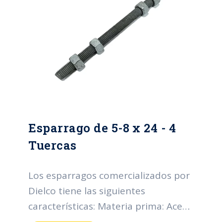
(micras): 43. Espesor mínimo
promedio (micras): 53. Grado de
recubrimiento: High grade. Normas:
NTC y RETIE.
Esparrago de 5-8 x 24 - 4
Tuercas
Los esparragos comercializados por
Dielco tiene las siguientes
características: Materia prima: Acero
SAE 1010-1020 Diámetro nominal