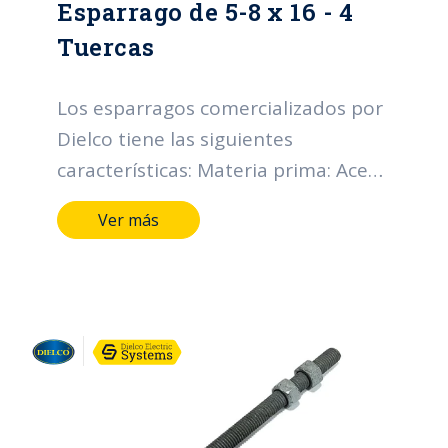
Esparrago de 5-8 x 16 - 4
Tuercas
Los esparragos comercializados por
Dielco tiene las siguientes
características: Materia prima: Acero
SAE 1010-1020 Diámetro nominal
Ver más
rosca UNC (D) (pulgadas): Desde 1/2
hasta 3/4. Longitud (pulgadas):
Desde 4 hasta 24*. Tipo de
recubrimiento: Galvanizado en
caliente. Espesor mínimo individual
(micras): 43. Espesor mínimo
promedio (micras): 53. Grado de