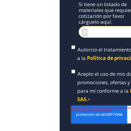
Si tiene un listado de
materiales que requie
cotización por favor
cárguelo aquí.
Autorizo el tratamient
a la
Política de priva
Acepto el uso de mis d
promociones, ofertas 
para mí conforme a la
SAS.
*