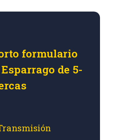
orto formulario
 Esparrago de 5-
uercas
 Transmisión