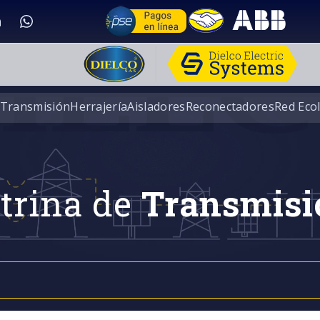
 Transmisión
Herrajería
Aisladores
Reconectadores
Red Eco
trina de
Transmisi