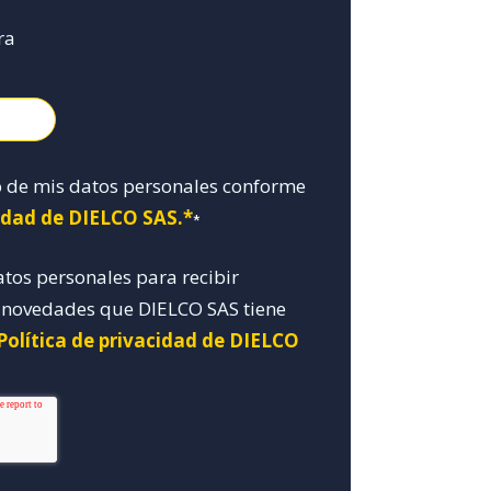
ra
o de mis datos personales conforme
cidad de DIELCO SAS.*
*
atos personales para recibir
y novedades que DIELCO SAS tiene
Política de privacidad de DIELCO