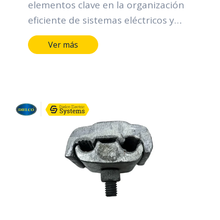
elementos clave en la organización
eficiente de sistemas eléctricos y
electrónicos. Sus funciones incluyen
Ver más
facilitar la distribución ordenada de
cables, proporcionar una sujeción
segura para prevenir desconexiones
accidentales, adaptarse a diferentes
tamaños de cables, permitir una
instalación sencilla, facilitar tareas
de mantenimiento al mantener
cables accesibles, prevenir
sobrecargas eléctricas, mejorar la
estética en la organización y cumplir
con normativas de seguridad. Estos
conectores desempeñan un papel