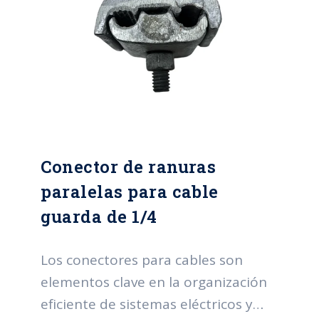
de mantenimiento al mantener
cables accesibles, prevenir
sobrecargas eléctricas, mejorar la
estética en la organización y cumplir
con normativas de seguridad. Estos
conectores desempeñan un papel
esencial al optimizar la gestión de
Conector de ranuras
cables en una variedad de entornos.
paralelas para cable
guarda de 1/4
Los conectores para cables son
elementos clave en la organización
eficiente de sistemas eléctricos y