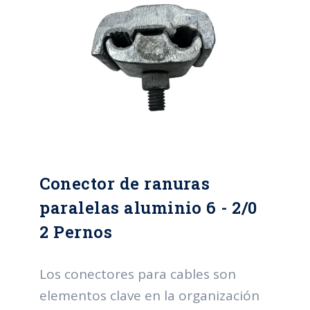
instalación sencilla, facilitar tareas
de mantenimiento al mantener
cables accesibles, prevenir
sobrecargas eléctricas, mejorar la
estética en la organización y cumplir
con normativas de seguridad. Estos
conectores desempeñan un papel
esencial al optimizar la gestión de
Conector de ranuras
cables en una variedad de entornos.
paralelas aluminio 6 - 2/0
2 Pernos
Los conectores para cables son
elementos clave en la organización