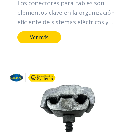
Los conectores para cables son
elementos clave en la organización
eficiente de sistemas eléctricos y
electrónicos. Sus funciones incluyen
Ver más
facilitar la distribución ordenada de
cables, proporcionar una sujeción
segura para prevenir desconexiones
accidentales, adaptarse a diferentes
tamaños de cables, permitir una
instalación sencilla, facilitar tareas
de mantenimiento al mantener
cables accesibles, prevenir
sobrecargas eléctricas, mejorar la
estética en la organización y cumplir
con normativas de seguridad. Estos