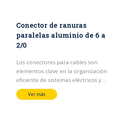
conectores desempeñan un papel
esencial al optimizar la gestión de
Conector de ranuras
cables en una variedad de entornos.
paralelas aluminio de 6 a
2/0
Los conectores para cables son
elementos clave en la organización
eficiente de sistemas eléctricos y
electrónicos. Sus funciones incluyen
Ver más
facilitar la distribución ordenada de
cables, proporcionar una sujeción
segura para prevenir desconexiones
accidentales, adaptarse a diferentes