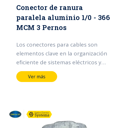
Conector de ranura
cables en una variedad de entornos.
paralela aluminio 1/0 - 366
MCM 3 Pernos
Los conectores para cables son
elementos clave en la organización
eficiente de sistemas eléctricos y
electrónicos. Sus funciones incluyen
Ver más
facilitar la distribución ordenada de
cables, proporcionar una sujeción
segura para prevenir desconexiones
accidentales, adaptarse a diferentes
tamaños de cables, permitir una
instalación sencilla, facilitar tareas