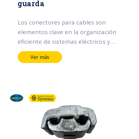
guarda
Los conectores para cables son
elementos clave en la organización
eficiente de sistemas eléctricos y
electrónicos. Sus funciones incluyen
Ver más
facilitar la distribución ordenada de
cables, proporcionar una sujeción
segura para prevenir desconexiones
accidentales, adaptarse a diferentes
tamaños de cables, permitir una
instalación sencilla, facilitar tareas
de mantenimiento al mantener
cables accesibles, prevenir
sobrecargas eléctricas, mejorar la