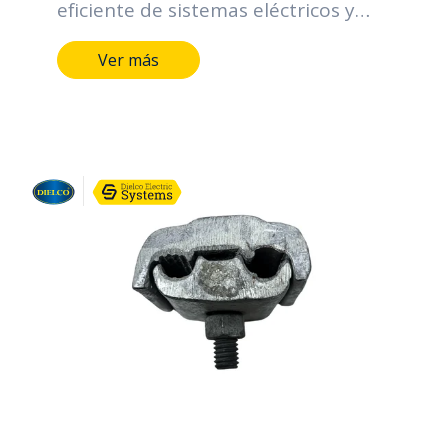
eficiente de sistemas eléctricos y
electrónicos. Sus funciones incluyen
Ver más
facilitar la distribución ordenada de
cables, proporcionar una sujeción
segura para prevenir desconexiones
accidentales, adaptarse a diferentes
tamaños de cables, permitir una
instalación sencilla, facilitar tareas
de mantenimiento al mantener
cables accesibles, prevenir
sobrecargas eléctricas, mejorar la
estética en la organización y cumplir
con normativas de seguridad. Estos
conectores desempeñan un papel
esencial al optimizar la gestión de