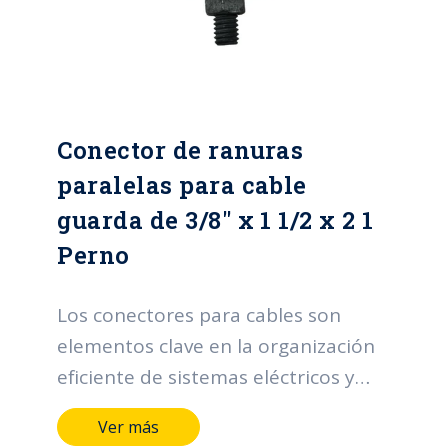
estética en la organización y cumplir
con normativas de seguridad. Estos
conectores desempeñan un papel
esencial al optimizar la gestión de
Conector de ranuras
cables en una variedad de entornos.
paralelas para cable
guarda de 3/8" x 1 1/2 x 2 1
Perno
Los conectores para cables son
elementos clave en la organización
eficiente de sistemas eléctricos y
electrónicos. Sus funciones incluyen
Ver más
facilitar la distribución ordenada de