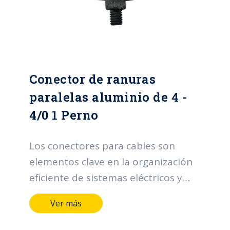
estética en la organización y cumplir
con normativas de seguridad. Estos
conectores desempeñan un papel
esencial al optimizar la gestión de
Conector de ranuras
cables en una variedad de entornos.
paralelas aluminio de 4 -
4/0 1 Perno
Los conectores para cables son
elementos clave en la organización
eficiente de sistemas eléctricos y
electrónicos. Sus funciones incluyen
Ver más
facilitar la distribución ordenada de
cables, proporcionar una sujeción