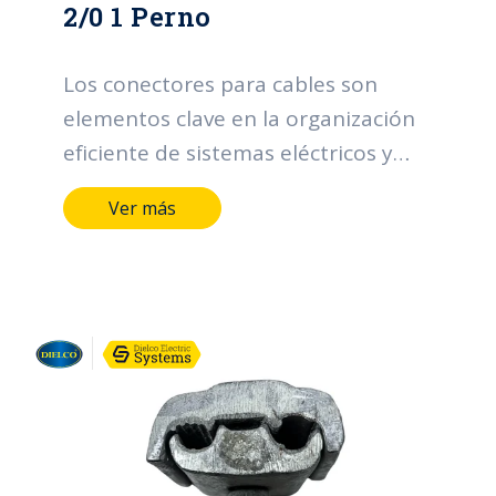
2/0 1 Perno
Los conectores para cables son
elementos clave en la organización
eficiente de sistemas eléctricos y
electrónicos. Sus funciones incluyen
Ver más
facilitar la distribución ordenada de
cables, proporcionar una sujeción
segura para prevenir desconexiones
accidentales, adaptarse a diferentes
tamaños de cables, permitir una
instalación sencilla, facilitar tareas
de mantenimiento al mantener
cables accesibles, prevenir
sobrecargas eléctricas, mejorar la