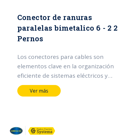
esencial al optimizar la gestión de
Conector de ranuras
cables en una variedad de entornos.
paralelas bimetalico 6 - 2 2
Pernos
Los conectores para cables son
elementos clave en la organización
eficiente de sistemas eléctricos y
electrónicos. Sus funciones incluyen
Ver más
facilitar la distribución ordenada de
cables, proporcionar una sujeción
segura para prevenir desconexiones
accidentales, adaptarse a diferentes
tamaños de cables, permitir una