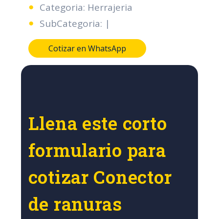
Categoria: Herrajeria
SubCategoria: |
Cotizar en WhatsApp
Llena este corto
formulario para
cotizar Conector
de ranuras