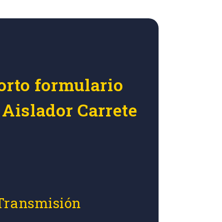
orto formulario
 Aislador Carrete
 Transmisión