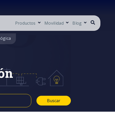
Productos
Movilidad
Blog
lógica
ón
Buscar