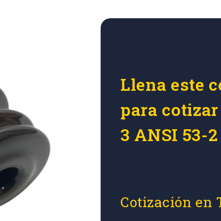
Llena este c
para cotizar
3 ANSI 53-2
Cotización en