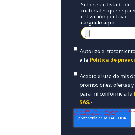
Si tiene un listado de
materiales que requie
cotización por favor
cárguelo aquí.
Autorizo el tratamient
a la
Política de priva
Acepto el uso de mis d
promociones, ofertas 
para mí conforme a la
SAS.
*