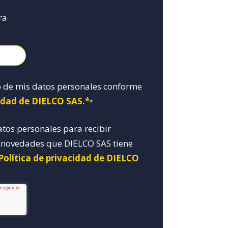
ra
o de mis datos personales conforme
cidad de DIELCO SAS.*
*
atos personales para recibir
y novedades que DIELCO SAS tiene
Política de privacidad de DIELCO