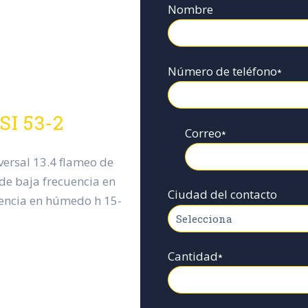
Nombre
Número de teléfono
*
SI 53-2
Correo
*
sversal 13.4 flameo de
de baja frecuencia en
Ciudad del contacto
encia en húmedo h 15-
Cantidad
*