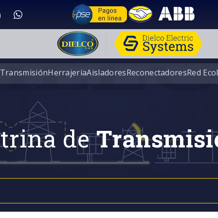
 Transmisión
Herrajería
Aisladores
Reconectadores
Red Eco
trina de
Transmisi