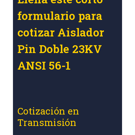
formulario para
cotizar Aislador
Pin Doble 23KV
ANSI 56-1
Cotización en
Transmisión