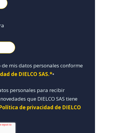
ra
o de mis datos personales conforme
cidad de DIELCO SAS.*
*
atos personales para recibir
y novedades que DIELCO SAS tiene
Política de privacidad de DIELCO