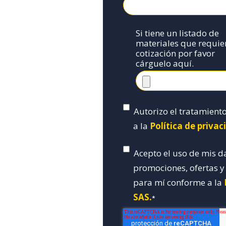
Si tiene un listado de
materiales que requie
cotización por favor
cárguelo aquí.
Autorizo el tratamient
a la
Política de priva
Acepto el uso de mis d
promociones, ofertas 
para mí conforme a la
SAS.
*