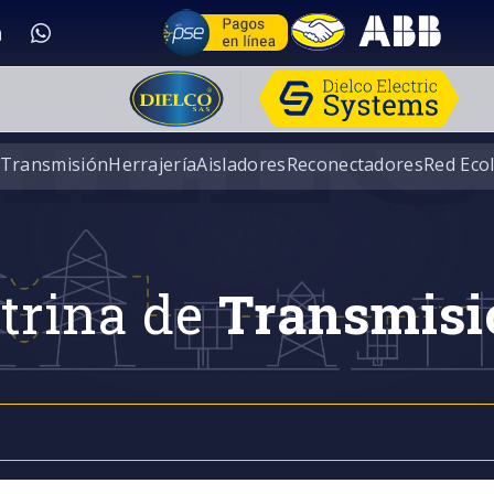
 Transmisión
Herrajería
Aisladores
Reconectadores
Red Eco
trina de
Transmisi