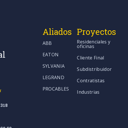
Aliados
Proyectos
Residenciales y
ABB
oficinas
al
EATON
Cliente Final
SYLVANIA
Subdistribuidor
LEGRAND
Contratistas
PROCABLES
r
Industrias
318
co.co