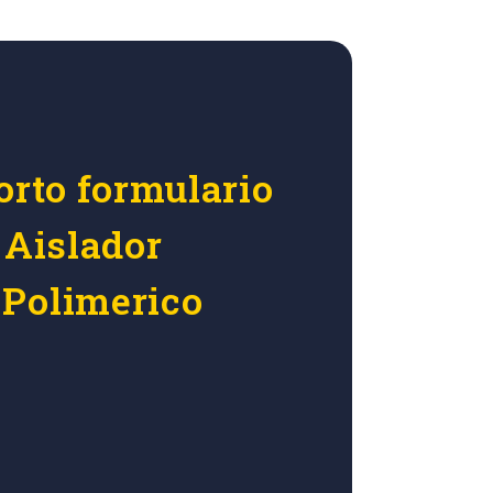
orto formulario
 Aislador
Polimerico